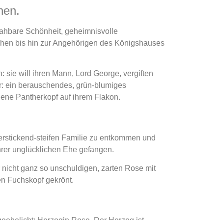
hen.
nahbare Schönheit, geheimnisvolle
hen bis hin zur Angehörigen des Königshauses
: sie will ihren Mann, Lord George, vergiften
r: ein berauschendes, grün-blumiges
dene Pantherkopf auf ihrem Flakon.
erstickend-steifen Familie zu entkommen und
ihrer unglücklichen Ehe gefangen.
er nicht ganz so unschuldigen, zarten Rose mit
en Fuchskopf gekrönt.