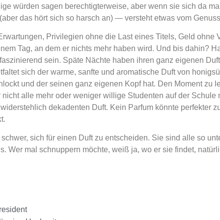
inige würden sagen berechtigterweise, aber wenn sie sich da ma
aber das hört sich so harsch an) — versteht etwas vom Genuss
wartungen, Privilegien ohne die Last eines Titels, Geld ohne 
u jenem Tag, an dem er nichts mehr haben wird. Und bis dahin? 
 faszinierend sein. Späte Nächte haben ihren ganz eigenen Duft
ntfaltet sich der warme, sanfte und aromatische Duft von honig
anlockt und der seinen ganz eigenen Kopf hat. Den Moment zu 
ir nicht alle mehr oder weniger willige Studenten auf der Sc
nwiderstehlich dekadenten Duft. Kein Parfum könnte perfekter z
t.
ch schwer, sich für einen Duft zu entscheiden. Sie sind alle so u
 Wer mal schnuppern möchte, weiß ja, wo er sie findet, natürli
resident