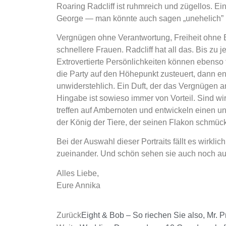
Roaring Radcliff ist ruhmreich und zügellos. E
George — man könnte auch sagen „unehelich” (
Vergnügen ohne Verantwortung, Freiheit ohne Er
schnellere Frauen. Radcliff hat all das. Bis z
Extrovertierte Persönlichkeiten können ebenso
die Party auf den Höhepunkt zusteuert, dann e
unwiderstehlich. Ein Duft, der das Vergnügen 
Hingabe ist sowieso immer von Vorteil. Sind w
treffen auf Ambernoten und entwickeln einen u
der König der Tiere, der seinen Flakon schmück
Bei der Auswahl dieser Portraits fällt es wirkli
zueinander. Und schön sehen sie auch noch aus.
Alles Liebe,
Eure Annika
Zurück
Eight & Bob – So riechen Sie also, Mr. P