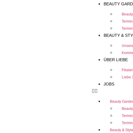
BEAUTY GAR
Beauty
Termi
Termin
BEAUTY & ST
Unser
Komme
ÜBER LIEBE
Filiale
Liebe 
JOBS
Beauty Garde
Beauty
Termi
Termin
Beauty & Styl