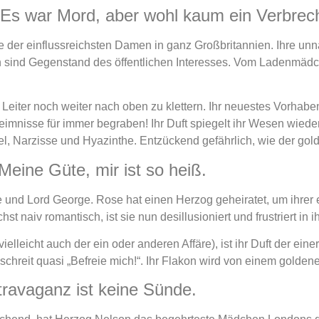
„Es war Mord, aber wohl kaum ein Verbrec
ne der einflussreichsten Damen in ganz Großbritannien. Ihre un
 sind Gegenstand des öffentlichen Interesses. Vom Ladenmädc
 Leiter noch weiter nach oben zu klettern. Ihr neuestes Vorhaben
mnisse für immer begraben! Ihr Duft spiegelt ihr Wesen wiede
l, Narzisse und Hyazinthe. Entzückend gefährlich, wie der gol
eine Güte, mir ist so heiß.
 und Lord George. Rose hat einen Herzog geheiratet, um ihrer 
 naiv romantisch, ist sie nun desillusioniert und frustriert in 
elleicht auch der ein oder anderen Affäre), ist ihr Duft der ein
hreit quasi „Befreie mich!“. Ihr Flakon wird von einem golden
ravaganz ist keine Sünde.