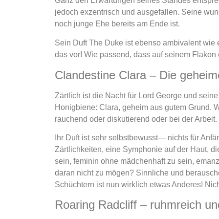
Ganz den Erwartungen seines Standes entspre
jedoch exzentrisch und ausgefallen. Seine wun
noch junge Ehe bereits am Ende ist.
Sein Duft The Duke ist ebenso ambivalent wie er
das vor! Wie passend, dass auf seinem Flakon 
Clandestine Clara – Die geheim
Zärtlich ist die Nacht für Lord George und se
Honigbiene: Clara, geheim aus gutem Grund. We
rauchend oder diskutierend oder bei der Arbeit. 
Ihr Duft ist sehr selbstbewusst— nichts für An
Zärtlichkeiten, eine Symphonie auf der Haut, d
sein, feminin ohne mädchenhaft zu sein, emanzip
daran nicht zu mögen? Sinnliche und berausch
Schüchtern ist nun wirklich etwas Anderes! Nic
Roaring Radcliff – ruhmreich un