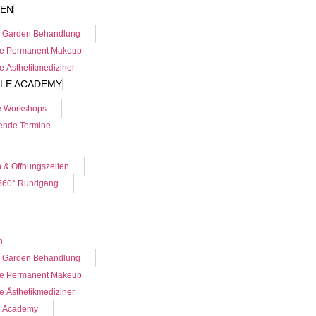
DEN
 Garden Behandlung
ne Permanent Makeup
e Ästhetikmediziner
YLE ACADEMY
e Workshops
nde Termine
n & Öffnungszeiten
360° Rundgang
n
 Garden Behandlung
ne Permanent Makeup
e Ästhetikmediziner
e Academy