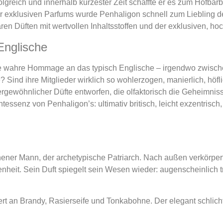
lgreich und innerhalb kürzester Zeit schaffte er es zum Hofbar
r exklusiven Parfums wurde Penhaligon schnell zum Liebling d
n Düften mit wertvollen Inhaltsstoffen und der exklusiven, ho
Englische
eine wahre Hommage an das typisch Englische – irgendwo zwisc
? Sind ihre Mitglieder wirklich so wohlerzogen, manierlich, höfli
gewöhnlicher Düfte entworfen, die olfaktorisch die Geheimnisse
tessenz von Penhaligon’s: ultimativ britisch, leicht exzentrisch
er Mann, der archetypische Patriarch. Nach außen verkörpert e
nheit. Sein Duft spiegelt sein Wesen wieder: augenscheinlich tr
innert an Brandy, Rasierseife und Tonkabohne. Der elegant schli