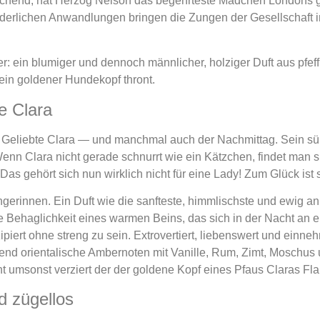
chend, hat Herzog Nelson das begehrteste Mädchen Londons ge
derlichen Anwandlungen bringen die Zungen der Gesellschaft i
: ein blumiger und dennoch männlicher, holziger Duft aus pfeffr
ein goldener Hundekopf thront.
e Clara
ine Geliebte Clara — und manchmal auch der Nachmittag. Sein s
nn Clara nicht gerade schnurrt wie ein Kätzchen, findet man 
Das gehört sich nun wirklich nicht für eine Lady! Zum Glück ist 
fängerinnen. Ein Duft wie die sanfteste, himmlischste und ewig
ie Behaglichkeit eines warmen Beins, das sich in der Nacht an 
iert ohne streng zu sein. Extrovertiert, liebenswert und einneh
end orientalische Ambernoten mit Vanille, Rum, Zimt, Moschus
ht umsonst verziert der der goldene Kopf eines Pfaus Claras Fl
d zügellos