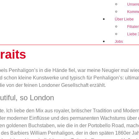
Unser
Komme
Über Liebe
Filiale
Liebe 
Jobs
raits
abels Penhaligon’s in die Hände fiel, war meine Neugier mal wi
 schon kleine Kunstwerke und typisch für Penhaligon’s: ultimativ
die von der feinen Londoner Gesellschaft erzählt.
utiful, so London
. Ich liebe den Mix aus royaler, britischer Tradition und Modern
aller moderner Einflüsse und des permanenten Wachstums über d
 goldenen Buchstaben, wie die in der Portobello Road, mache
s des Barbiers William Penhaligon, der in den späten 1860er 