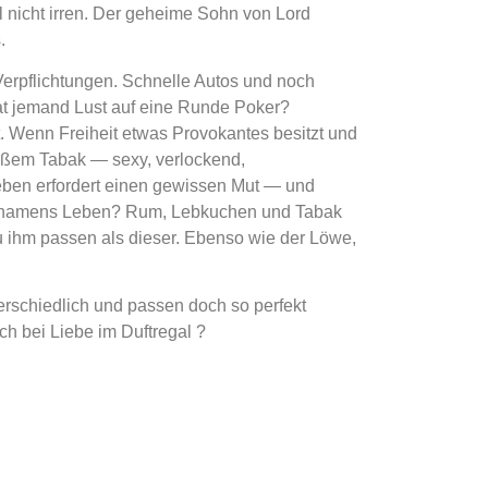
l nicht irren. Der geheime Sohn von Lord
.
Verpflichtungen. Schnelle Autos und noch
Hat jemand Lust auf eine Runde Poker?
. Wenn Freiheit etwas Provokantes besitzt und
süßem Tabak — sexy, verlockend,
leben erfordert einen gewissen Mut — und
hule namens Leben? Rum, Lebkuchen und Tabak
u ihm passen als dieser. Ebenso wie der Löwe,
nterschiedlich und passen doch so perfekt
ch bei Liebe im Duftregal ?