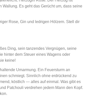
ehelicht: Herzogin Rose. Der Herzog ist
n Wallung. Es geht das Gerücht um, dass seine
iger Rose, Gin und ledrigen Hölzern. Stell dir
üßes Ding, sein tanzendes Vergnügen, seine
sie hinter dem Steuer eines Wagens oder
sie keine!
 anhaltende Umarmung. Ein Feuersturm an
einen schmiegt. Sinnlich ohne erdrückend zu
mend, köstlich — alles auf einmal. Was gibt es
 und Patchouli verdrehen jedem Mann den Kopf.
akon.