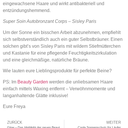
eingewachsene Haare und wirkt antibakteriell und
entzündungshemmend.
Super Soin Autobronzant Corps – Sisley Paris
Um der Sonne ein bisschen Arbeit abzunehmen, empfiehlt
sich selbstverständlich auch ein guter Selbstbräuner. Einen
solchen gibt’s von Sisley Paris mit wildem Stiefmütterchen
und Kastanie für eine pflegende Feuchtigkeitszirkulation
und eine gleichmäßige, natürliche Bräune.
Wie lauten eure Lieblingsprodukte für perfekte Beine?
PS: Im
Beauty Garden
werden die unliebsamen Haare
einfach mittels Waxing entfernt – Verwöhnmomente und
langanhaltende Glätte inklusive!
Eure Freya
ZURÜCK
WEITER
Glow – Das Highlight der neuen Beauty-Trends!
Coola Sonnenschutz für Läufer