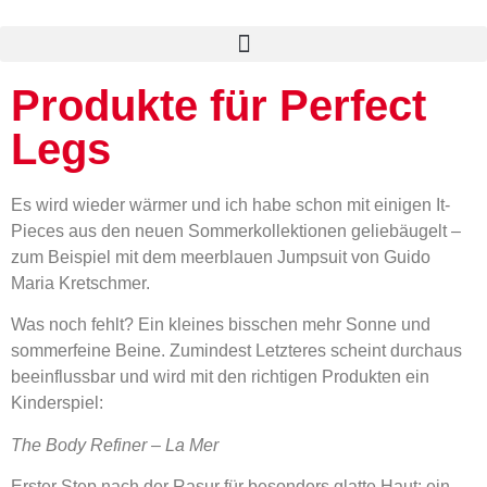
Beauty & Style Academy
Produkte für Perfect
Legs
Es wird wieder wärmer und ich habe schon mit einigen It-
Pieces aus den neuen Sommerkollektionen geliebäugelt –
zum Beispiel mit dem meerblauen Jumpsuit von Guido
Maria Kretschmer.
Was noch fehlt? Ein kleines bisschen mehr Sonne und
sommerfeine Beine. Zumindest Letzteres scheint durchaus
beeinflussbar und wird mit den richtigen Produkten ein
Kinderspiel:
The Body Refiner – La Mer
Erster Step nach der Rasur für besonders glatte Haut: ein