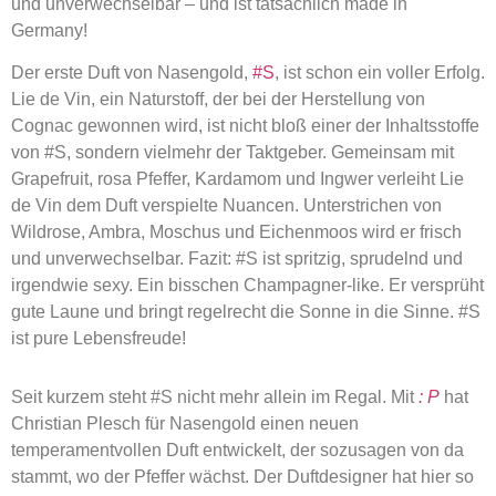
und unverwechselbar – und ist tatsächlich made in
Germany!
Der erste Duft von Nasengold,
#S
, ist schon ein voller Erfolg.
Lie de Vin, ein Naturstoff, der bei der Herstellung von
Cognac gewonnen wird, ist nicht bloß einer der Inhaltsstoffe
von #S, sondern vielmehr der Taktgeber. Gemeinsam mit
Grapefruit, rosa Pfeffer, Kardamom und Ingwer verleiht Lie
de Vin dem Duft verspielte Nuancen. Unterstrichen von
Wildrose, Ambra, Moschus und Eichenmoos wird er frisch
und unverwechselbar. Fazit: #S ist spritzig, sprudelnd und
irgendwie sexy. Ein bisschen Champagner-like. Er versprüht
gute Laune und bringt regelrecht die Sonne in die Sinne. #S
ist pure Lebensfreude!
Seit kurzem steht #S nicht mehr allein im Regal. Mit
: P
hat
Christian Plesch für Nasengold einen neuen
temperamentvollen Duft entwickelt, der sozusagen von da
stammt, wo der Pfeffer wächst. Der Duftdesigner hat hier so