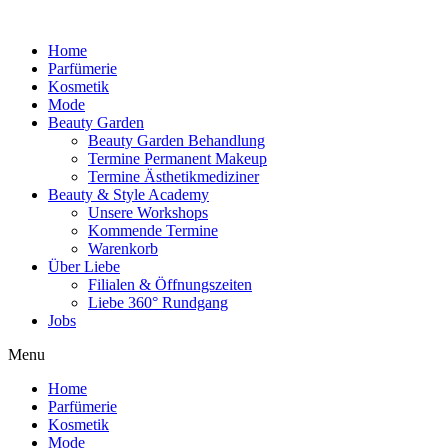
Skip
to
Home
content
Parfümerie
Kosmetik
Mode
Beauty Garden
Beauty Garden Behandlung
Termine Permanent Makeup
Termine Ästhetikmediziner
Beauty & Style Academy
Unsere Workshops
Kommende Termine
Warenkorb
Über Liebe
Filialen & Öffnungszeiten
Liebe 360° Rundgang
Jobs
Menu
Home
Parfümerie
Kosmetik
Mode